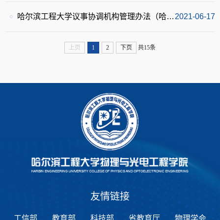
哈尔滨工程大学议事协调机构管理办法（哈工程党发〔2021〕32号）
2021-06-17
上页
1
2
下页
共15条
友情链接
工信部
教育部
科技部
省教育厅
物理学会