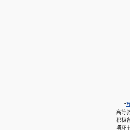
“
高等
积极
项环