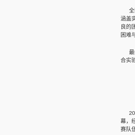
全
涵盖
良的
困难
最
合实
2
幕，
赛队