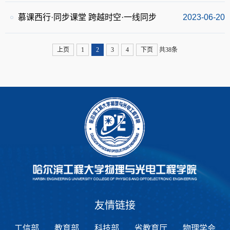
慕课西行·同步课堂 跨越时空·一线同步
2023-06-20
上页
1
2
3
4
下页
共38条
友情链接
工信部
教育部
科技部
省教育厅
物理学会